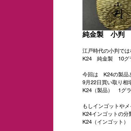
純金製　小判
江戸時代の小判では
K24　純金製　10
今回は　K24の製品
9月22日買い取り相
K24（製品）　1グラ
もしインゴットやメ
K24インゴットの分
K24（インゴット）