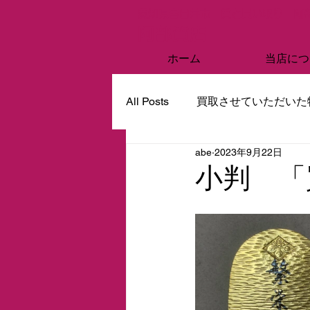
愛知県春日井市 質と買い取り 阿
阿部質店
ホーム
当店につ
All Posts
買取させていただいた
abe
2023年9月22日
小判 「