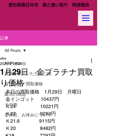
愛知県春日井市 質と買い取り 阿部質店
阿部質店
Tel:
0568-81-0288
記事
All Posts
abe
All Posts
2024年1月29日
1月29日 金プラチナ買取
買取させていただいた物
り価格
金プラチナ買取価格
本日の買取価格　1月29日　月曜日
販売の商品
金インゴット　 10437円
その他
Ｋ24　　　　　10221円
Ｋ22　　　　　9283円
定休日、お休みについて
Ｋ21.6　　　　9115円　　
Ｋ20　　　　　8482円　
K18　　　　　 7797円