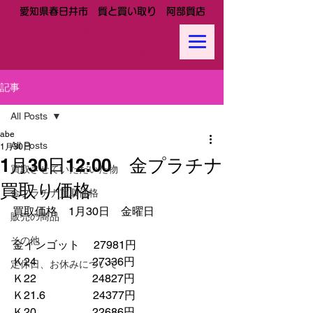
愛知県春日井市 質と買い取り 阿部質店
阿部質店
Tel:
0568-81-0288
記事
All Posts
abe
All Posts
1月30日
1月30日12:00 金プラチナ
買取させていただいた物
買取り価格
金プラチナ買取価格
買取価格　1月30日　金曜日
販売の商品
その他
金インゴット　 27981円
Ｋ24　　　　　27336円
定休日、お休みについて
Ｋ22　　　　　24827円
Ｋ21.6　　　　 24377円　　
Ｋ20　　　　　22686円　