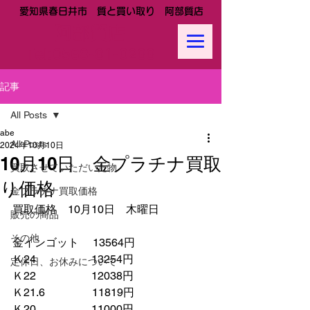
愛知県春日井市 質と買い取り 阿部質店
阿部質店
Tel:
0568-81-0288
記事
All Posts
abe
All Posts
2024年10月10日
10月10日 金プラチナ買取
買取させていただいた物
り価格
金プラチナ買取価格
買取価格　10月10日　木曜日
販売の商品
その他
金インゴット　 13564円
Ｋ24　　　　　13254円
定休日、お休みについて
Ｋ22　　　　　12038円
Ｋ21.6　　　　 11819円　　
Ｋ20　　　　　11000円　