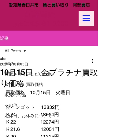
愛知県春日井市 質と買い取り 阿部質店
阿部質店
Tel:
0568-81-0288
記事
All Posts
abe
All Posts
2024年10月15日
10月15日 金プラチナ買取
買取させていただいた物
り価格
金プラチナ買取価格
買取価格　10月15日　火曜日
販売の商品
その他
金インゴット　 13832円
Ｋ24　　　　　13514円
定休日、お休みについて
Ｋ22　　　　　12274円
Ｋ21.6　　　　 12051円　　
Ｋ20　　　　　11215円　