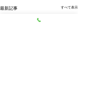
すべて表示
最新記事
阿部質店
© 2023 阿部質店 All Rights Reserved.