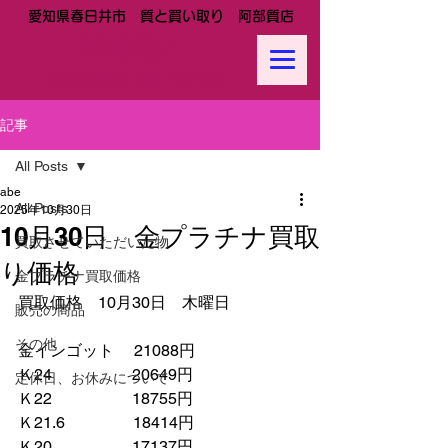
愛知県春日井市 質と買い取り 阿部質店
阿部質店
Tel:
0568-81-0288
記事
All Posts
abe
All Posts
2025年10月30日
10月30日 金プラチナ買取
買取させていただいた物
り価格
金プラチナ買取価格
買取価格　10月30日　木曜日
販売の商品
その他
金インゴット　 21088円
Ｋ24　　　　　20649円
定休日、お休みについて
Ｋ22　　　　　18755円
Ｋ21.6　　　　 18414円　　
Ｋ20　　　　　17137円　