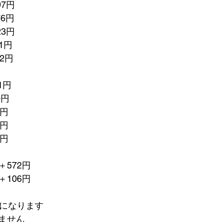
97円　
76円
23円
1円
2円
1円
0円
4円
9円
4円
572円
106円　
額になります
ません　