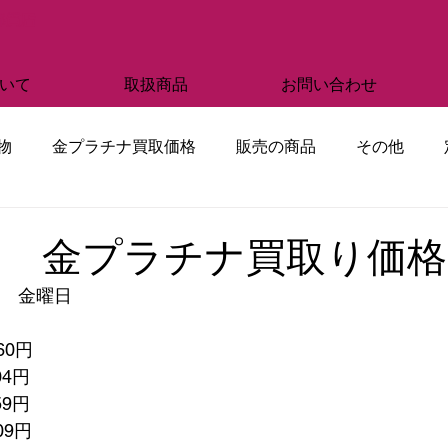
部質店
いて
取扱商品
お問い合わせ
物
金プラチナ買取価格
販売の商品
その他
1日 金プラチナ買取り価格
日　金曜日
60円
04円
59円
909円　　