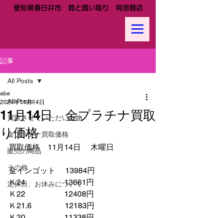
愛知県春日井市 質と買い取り 阿部質店
阿部質店
Tel:
0568-81-0288
記事
All Posts
abe
All Posts
2024年11月14日
11月14日 金プラチナ買取
買取させていただいた物
り価格
金プラチナ買取価格
買取価格　11月14日 　木曜日
販売の商品
その他
金インゴット　 13984円
Ｋ24　　　　　13661円
定休日、お休みについて
Ｋ22　　　　　12408円
Ｋ21.6　　　　 12183円　　
Ｋ20　　　　　11338円　