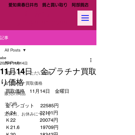
愛知県春日井市 質と買い取り 阿部質店
阿部質店
Tel:
0568-81-0288
記事
All Posts
abe
All Posts
2025年11月14日
11月14日 金プラチナ買取
買取させていただいた物
り価格
金プラチナ買取価格
買取価格　11月14日　金曜日
販売の商品
その他
金インゴット　 22585円
Ｋ24　　　　　22101円
定休日、お休みについて
Ｋ22　　　　　20074円
Ｋ21.6　　　　 19709円　　
Ｋ20　　　　　18342円　