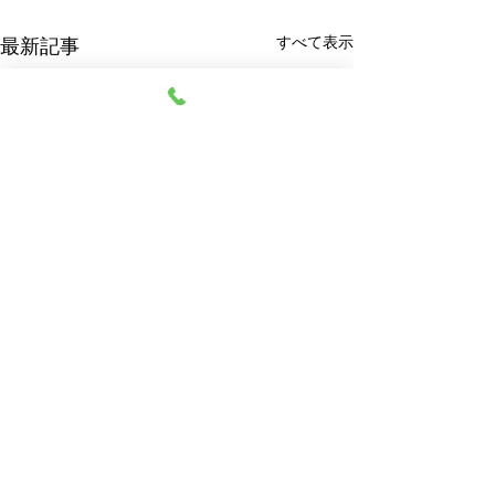
すべて表示
最新記事
阿部質店
© 2023 阿部質店 All Rights Reserved.