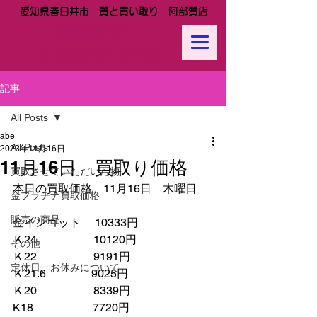
愛知県春日井市 質と買い取り 阿部質店
阿部質店
Tel:
0568-81-0288
記事
All Posts
abe
All Posts
2023年11月16日
11月16日 買取り価格
買取させていただいた物
本日の買取価格　11月16日　木曜日
金プラチナ買取価格
販売の商品
金インゴット　 10333円
Ｋ24　　　　　10120円
その他
Ｋ22　　　　　9191円
定休日、お休みについて
Ｋ21.6　　　　9025円　　
Ｋ20　　　　　8339円　
K18　　　　　 7720円