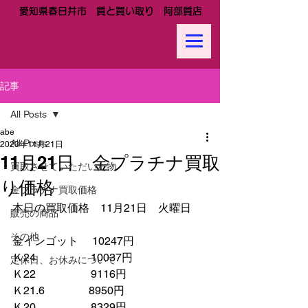
愛知県春日井市 質と買い取り 阿部質店
阿部質店
Tel:
0568-81-0288
記事
All Posts
abe
All Posts
2023年11月21日
11月21日 金プラチナ買取
買取させていただいた物
り価格
金プラチナ買取価格
本日の買取価格　11月21日　火曜日
販売の商品
その他
金インゴット　 10247円
Ｋ24　　　　　10037円
定休日、お休みについて
Ｋ22　　　　　9116円
Ｋ21.6　　　　8950円　　
Ｋ20　　　　　8329円　