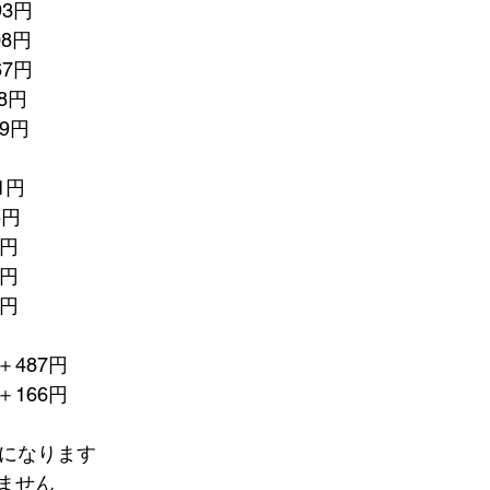
93円　
08円
67円
8円
9円
1円
5円
9円
1円
5円
487円
166円　
額になります
ません　