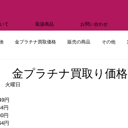
部質店
いて
取扱商品
お問い合わせ
物
金プラチナ買取価格
販売の商品
その他
5日 金プラチナ買取り価格
日　火曜日
49円
64円
30円
764円　　