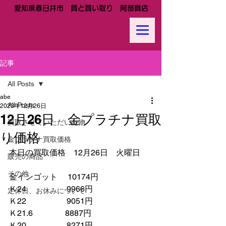
愛知県春日井市 質と買い取り 阿部質店
阿部質店
Tel:
0568-81-0288
記事
All Posts
abe
All Posts
2023年12月26日
12月26日 金プラチナ買取
買取させていただいた物
り価格
金プラチナ買取価格
本日の買取価格　12月26日　火曜日
販売の商品
その他
金インゴット　 10174円
Ｋ24　　　　　9966円
定休日、お休みについて
Ｋ22　　　　　9051円
Ｋ21.6　　　　8887円　　
Ｋ20　　　　　8271円　