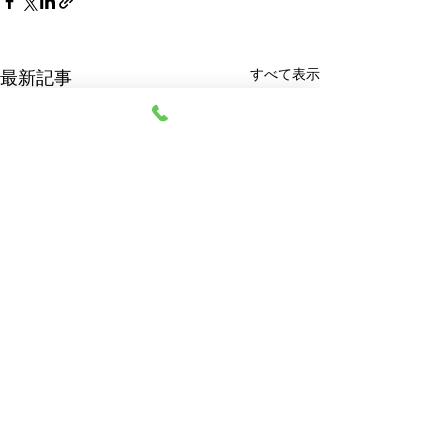
すべて表示
最新記事
阿部質店
© 2023 阿部質店 All Rights Reserved.