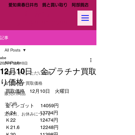
愛知県春日井市 質と買い取り 阿部質店
阿部質店
Tel:
0568-81-0288
記事
All Posts
abe
All Posts
2024年12月10日
12月10日 金プラチナ買取
買取させていただいた物
り価格
金プラチナ買取価格
買取価格　12月10日　火曜日
販売の商品
その他
金インゴット　 14059円
Ｋ24　　　　　13734円
定休日、お休みについて
Ｋ22　　　　　12474円
Ｋ21.6　　　　 12248円　　
Ｋ20　　　　　11398円　