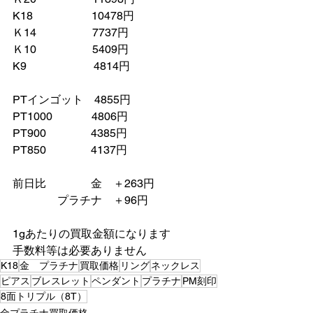
K18　　　　　 10478円
Ｋ14　　　　　7737円
Ｋ10　　　　　5409円
K9　　　　　　4814円
PTインゴット　4855円
PT1000　　　  4806円
PT900　　　　4385円
PT850　　　　4137円
前日比　　　　金　＋263円
　　　　プラチナ　＋96円　
1gあたりの買取金額になります
手数料等は必要ありません　
K18
金 プラチナ
買取価格
リング
ネックレス
ピアス
ブレスレット
ペンダント
プラチナ
PM刻印
8面トリプル（8T）