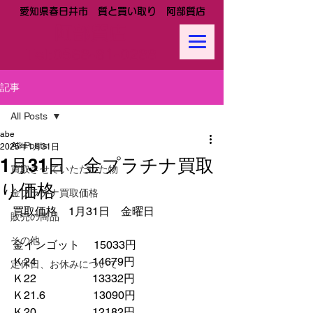
愛知県春日井市 質と買い取り 阿部質店
阿部質店
Tel:
0568-81-0288
記事
All Posts
abe
All Posts
2025年1月31日
1月31日 金プラチナ買取
買取させていただいた物
り価格
金プラチナ買取価格
買取価格　1月31日　金曜日
販売の商品
その他
金インゴット　 15033円
Ｋ24　　　　　14679円
定休日、お休みについて
Ｋ22　　　　　13332円
Ｋ21.6　　　　 13090円　　
Ｋ20　　　　　12182円　