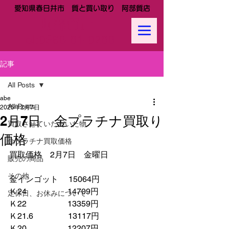
愛知県春日井市 質と買い取り 阿部質店
阿部質店
Tel:
0568-81-0288
記事
All Posts
abe
All Posts
2025年2月7日
2月7日 金プラチナ買取り
買取させていただいた物
価格
金プラチナ買取価格
買取価格　2月7日　金曜日
販売の商品
その他
金インゴット　 15064円
Ｋ24　　　　　14709円
定休日、お休みについて
Ｋ22　　　　　13359円
Ｋ21.6　　　　 13117円　　
Ｋ20　　　　　12207円　