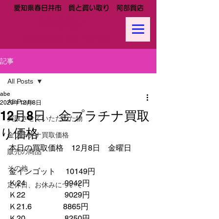
愛知県春日井市 質と買い取り 阿部質店
阿部質店
Tel:
0568-81-0288
記事
All Posts
abe
All Posts
2023年12月8日
12月8日 金プラチナ買取
買取させていただいた物
り価格
金プラチナ買取価格
本日の買取価格　12月8日　金曜日
販売の商品
その他
金インゴット　 10149円
Ｋ24　　　　　9942円
定休日、お休みについて
Ｋ22　　　　　9029円
Ｋ21.6　　　　8865円　　
Ｋ20　　　　　8250円　