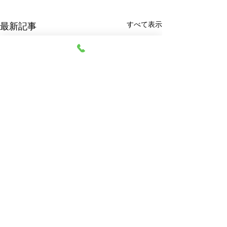
すべて表示
最新記事
阿部質店
© 2023 阿部質店 All Rights Reserved.