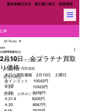
愛知県春日井市 質と買い取り 阿部質店
阿部質店
Tel:
0568-81-0288
記事
All Posts
abe
All Posts
2024年2月10日
2月10日 金プラチナ買取
買取させていただいた物
り価格
金プラチナ買取価格
本日の買取価格　2月10日　土曜日
販売の商品
金インゴット　 10542円
その他
Ｋ24　　　　　10323円
Ｋ22　　　　　9376円
定休日、お休みについて
Ｋ21.6　　　　9205円　　
Ｋ20　　　　　8567円　
K18　　　　　 7875円