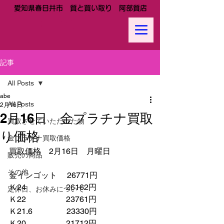
愛知県春日井市 質と買い取り 阿部質店
阿部質店
Tel:
0568-81-0288
記事
All Posts
abe
All Posts
2月16日
2月16日 金プラチナ買取
買取させていただいた物
り価格
金プラチナ買取価格
買取価格　2月16日　月曜日
販売の商品
その他
金インゴット　 26771円
Ｋ24　　　　　26162円
定休日、お休みについて
Ｋ22　　　　　23761円
Ｋ21.6　　　　 23330円　　
Ｋ20　　　　　21712円　