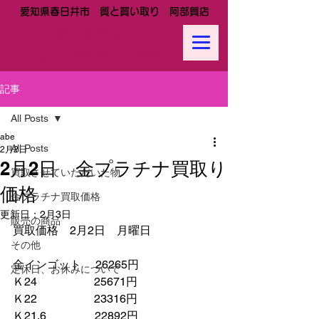
愛知県春日井市 質と買い取り 阿部質店
阿部質店
Tel:
0568-81-0288
記事
All Posts
abe
All Posts
2月2日
2月2日 金プラチナ買取り
買取させていただいた物
価格
金プラチナ買取価格
更新日：
2月3日
販売の商品
買取価格　2月2日　月曜日
その他
金インゴット　 26265円
定休日、お休みについて
Ｋ24　　　　　25671円
Ｋ22　　　　　23316円
Ｋ21.6　　　　 22892円　　