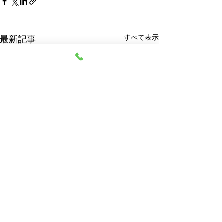
すべて表示
最新記事
阿部質店
© 2023 阿部質店 All Rights Reserved.