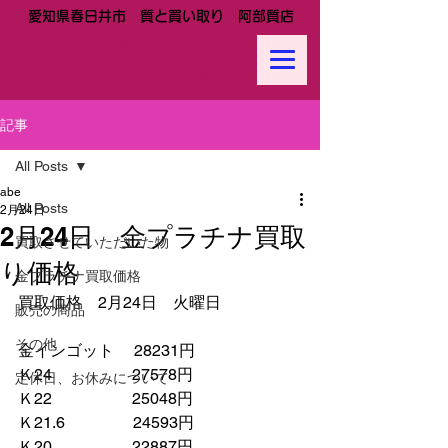
愛知県春日井市 質と買い取り 阿部質店
阿部質店
Tel:
0568-81-0288
記事
All Posts
abe
All Posts
2月24日
2月24日 金プラチナ買取
買取させていただいた物
り価格
金プラチナ買取価格
買取価格　2月24日　火曜日
販売の商品
その他
金インゴット　 28231円
Ｋ24　　　　　27578円
定休日、お休みについて
Ｋ22　　　　　25048円
Ｋ21.6　　　　 24593円　　
Ｋ20　　　　　22887円　