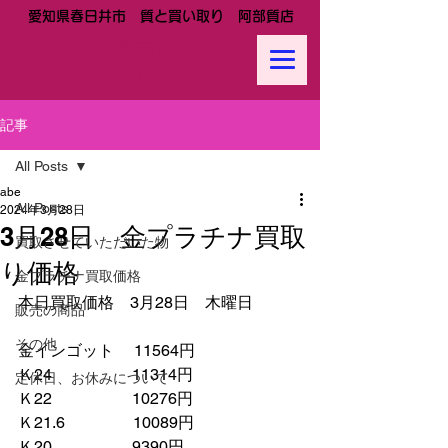
愛知県春日井市 質と買い取り 阿部質店
阿部質店
Tel:
0568-81-0288
記事
All Posts
abe
All Posts
2024年3月28日
3月28日 金プラチナ買取
買取させていただいた物
り価格
金プラチナ買取価格
本日買取価格　3月28日　木曜日
販売の商品
その他
金インゴット　 11564円
Ｋ24　　　　　11314円
定休日、お休みについて
Ｋ22　　　　　10276円
Ｋ21.6　　　　 10089円　　
Ｋ20　　　　　9390円　