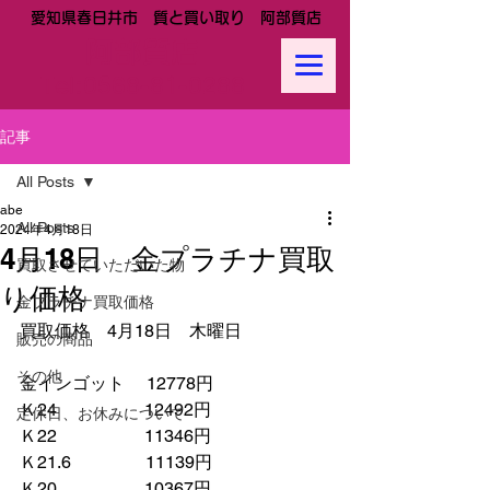
愛知県春日井市 質と買い取り 阿部質店
阿部質店
Tel:
0568-81-0288
記事
All Posts
abe
All Posts
2024年4月18日
4月18日 金プラチナ買取
買取させていただいた物
り価格
金プラチナ買取価格
買取価格　4月18日　木曜日
販売の商品
その他
金インゴット　 12778円
Ｋ24　　　　　12492円
定休日、お休みについて
Ｋ22　　　　　11346円
Ｋ21.6　　　　 11139円　　
Ｋ20　　　　　10367円　