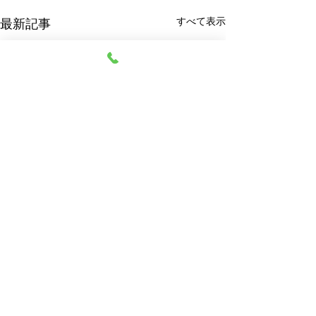
すべて表示
最新記事
阿部質店
© 2023 阿部質店 All Rights Reserved.