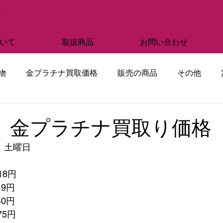
部質店
いて
取扱商品
お問い合わせ
物
金プラチナ買取価格
販売の商品
その他
日 金プラチナ買取り価格
　土曜日
18円
19円
40円
375円　　