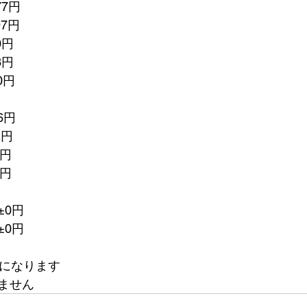
77円　
97円
0円
8円
0円
6円
2円
3円
3円
±0円
±0円　
額になります
ません　