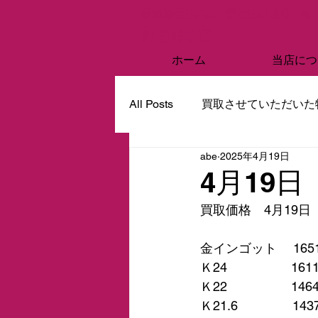
愛知県春日井市 質と買い取り 阿
阿部質店
ホーム
当店につ
All Posts
買取させていただいた
abe
2025年4月19日
4月19
買取価格　4月19日
金インゴット　 165
Ｋ24　　　　　161
Ｋ22　　　　　146
Ｋ21.6　　　　 14