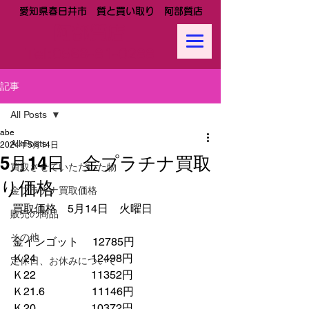
愛知県春日井市 質と買い取り 阿部質店
阿部質店
Tel:
0568-81-0288
記事
All Posts
abe
All Posts
2024年5月14日
5月14日 金プラチナ買取
買取させていただいた物
り価格
金プラチナ買取価格
買取価格　5月14日　火曜日
販売の商品
その他
金インゴット　 12785円
Ｋ24　　　　　12498円
定休日、お休みについて
Ｋ22　　　　　11352円
Ｋ21.6　　　　 11146円　　
Ｋ20　　　　　10372円　