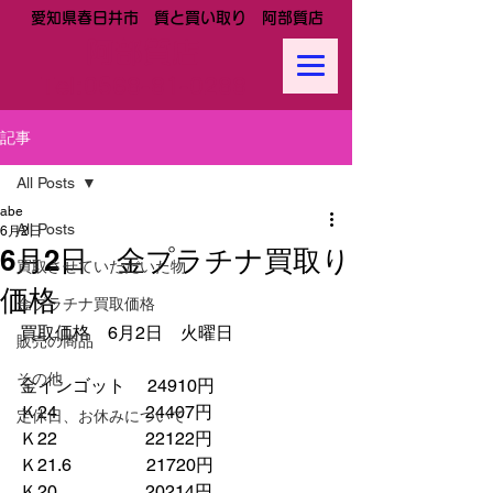
愛知県春日井市 質と買い取り 阿部質店
阿部質店
Tel:
0568-81-0288
記事
All Posts
abe
All Posts
6月2日
6月2日 金プラチナ買取り
買取させていただいた物
価格
金プラチナ買取価格
買取価格　6月2日　火曜日
販売の商品
その他
金インゴット　 24910円
Ｋ24　　　　　24407円
定休日、お休みについて
Ｋ22　　　　　22122円
Ｋ21.6　　　　 21720円　　
Ｋ20　　　　　20214円　