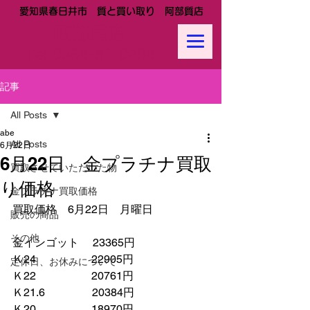
愛知県春日井市 質と買い取り 阿部質店
阿部質店
Tel:
0568-81-0288
記事
All Posts
abe
All Posts
6月22日
6月22日 金プラチナ買取
買取させていただいた物
り価格
金プラチナ買取価格
買取価格　6月22日　月曜日
販売の商品
その他
金インゴット　 23365円
Ｋ24　　　　　22905円
定休日、お休みについて
Ｋ22　　　　　20761円
Ｋ21.6　　　　 20384円　　
Ｋ20　　　　　18970円　