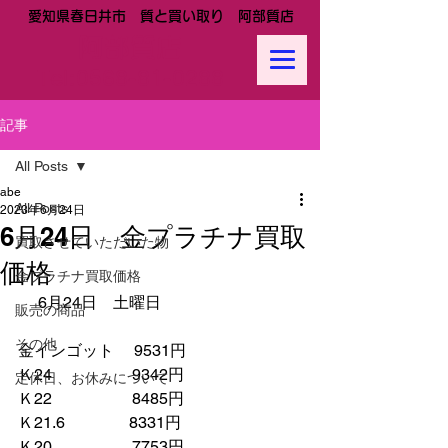
愛知県春日井市 質と買い取り 阿部質店
阿部質店
Tel:
0568-81-0288
記事
All Posts
abe
All Posts
2023年6月24日
6月24日 金プラチナ買取
買取させていただいた物
価格
金プラチナ買取価格
 　6月24日　土曜日
販売の商品
その他
金インゴット　 9531円
Ｋ24　　　　　9342円
定休日、お休みについて
Ｋ22　　　　　8485円
Ｋ21.6　　　　8331円　　
Ｋ20　　　　　7753円　