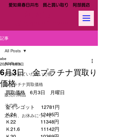
愛知県春日井市 質と買い取り 阿部質店
阿部質店
Tel:
0568-81-0288
記事
All Posts
abe
All Posts
2024年6月3日
6月3日 金プラチナ買取り
買取させていただいた物
価格
金プラチナ買取価格
買取価格　6月3日　月曜日
販売の商品
その他
金インゴット　 12781円
Ｋ24　　　　　12495円
定休日、お休みについて
Ｋ22　　　　　11348円
Ｋ21.6　　　　 11142円　　
Ｋ20　　　　　10369円　