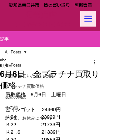
愛知県春日井市 質と買い取り 阿部質店
阿部質店
Tel:
0568-81-0288
記事
All Posts
abe
All Posts
6月6日
6月6日 金プラチナ買取り
買取させていただいた物
価格
金プラチナ買取価格
買取価格　6月6日　土曜日
販売の商品
その他
金インゴット　 24469円
Ｋ24　　　　　23929円
定休日、お休みについて
Ｋ22　　　　　21733円
Ｋ21.6　　　　 21339円　　
Ｋ20　　　　　19859円　