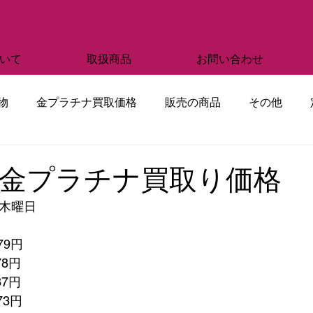
部質店
いて
取扱商品
お問い合わせ
物
金プラチナ買取価格
販売の商品
その他
 金プラチナ買取り価格
　木曜日
79円
78円
87円
573円　　