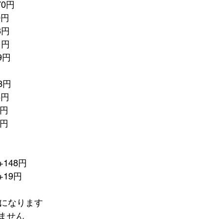
70円　
0円
8円
1円
9円
3円
4円
4円
2円
148円
19円　
額になります
ません　