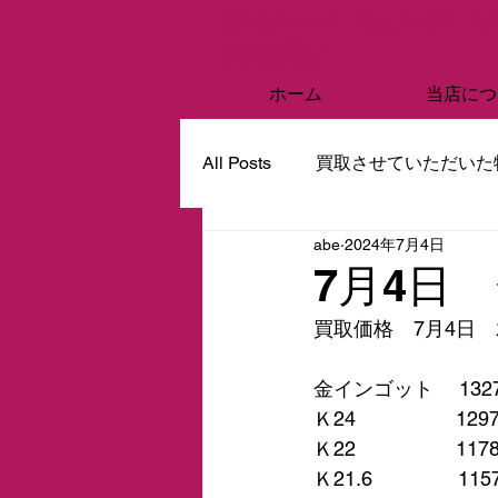
愛知県春日井市 質と買い取り 阿
阿部質店
ホーム
当店につ
All Posts
買取させていただいた
abe
2024年7月4日
7月4日
買取価格　7月4日
金インゴット　 132
Ｋ24　　　　　129
Ｋ22　　　　　117
Ｋ21.6　　　　 11