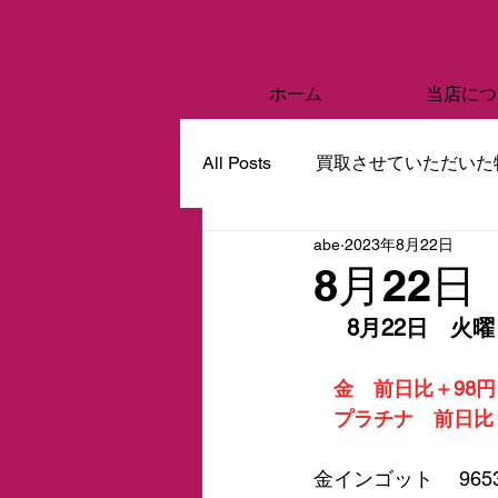
愛知県春日井市 質と買い取り 阿
阿部質店
ホーム
当店につ
All Posts
買取させていただいた
abe
2023年8月22日
8月22
　8月22日　火曜
金　前日比＋98円
　プラチナ　前日比
金インゴット　 965