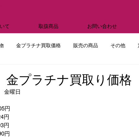
部質店
いて
取扱商品
お問い合わせ
物
金プラチナ買取価格
販売の商品
その他
日 金プラチナ買取り価格
 　金曜日
05円
24円
93円
990円　　