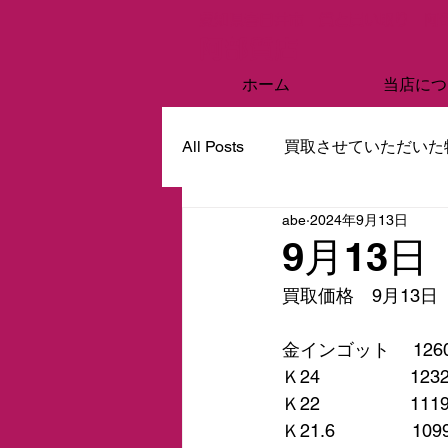
愛知県春日井市 質と買い取り 阿
阿部質店
ホーム
当店につ
All Posts
買取させていただいた
abe
2024年9月13日
9月13
買取価格　9月13日
金インゴット　 126
Ｋ24　　　　　123
Ｋ22　　　　　111
Ｋ21.6　　　　 10