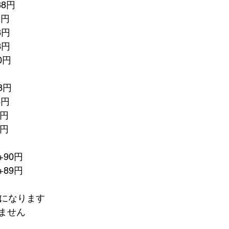
88円　
2円
8円
3円
0円
8円
3円
0円
8円
90円
89円　
額になります
ません　