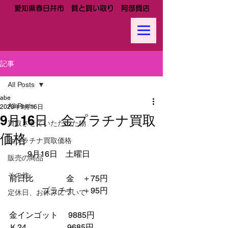
愛知県春日井市 質と買い取り 阿部質店
阿部質店
Tel:
0568-81-0288
記事
All Posts
abe
All Posts
2023年9月16日
9月16日 金プラチナ買取
買取させていただいた物
価格
金プラチナ買取価格
     　9月16日　土曜日
販売の商品
その他
前日比　　　　金　＋75円
　　　　プラチナ　＋95円
定休日、お休みについて
金インゴット　 9885円
Ｋ24　　　　　9685円