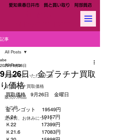
愛知県春日井市 質と買い取り 阿部質店
阿部質店
Tel:
0568-81-0288
記事
All Posts
abe
All Posts
2025年9月26日
9月26日 金プラチナ買取
買取させていただいた物
り価格
金プラチナ買取価格
買取価格　9月26日　金曜日
販売の商品
その他
金インゴット　 19549円
Ｋ24　　　　　19157円
定休日、お休みについて
Ｋ22　　　　　17399円
Ｋ21.6　　　　 17083円　　
Ｋ20　　　　　15898円　