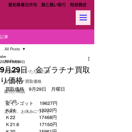
愛知県春日井市 質と買い取り 阿部質店
阿部質店
Tel:
0568-81-0288
記事
All Posts
abe
All Posts
2025年9月29日
9月29日 金プラチナ買取
買取させていただいた物
り価格
金プラチナ買取価格
買取価格　9月29日　月曜日
販売の商品
その他
金インゴット　 19627円
Ｋ24　　　　　19232円
定休日、お休みについて
Ｋ22　　　　　17468円
Ｋ21.6　　　　 17150円　　
Ｋ20　　　　　15961円　